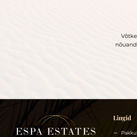
Võtke
nõuande
Lingid
Pakku