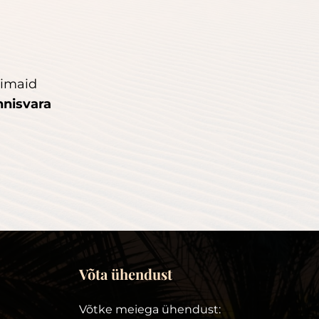
rimaid
nnisvara
Võta ühendust
Võtke meiega ühendust: