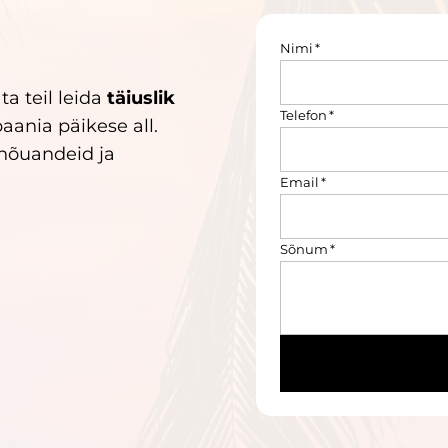
Nimi
*
a teil leida
täiuslik
Telefon
*
aania päikese all.
 nõuandeid ja
Email
*
Sõnum
*