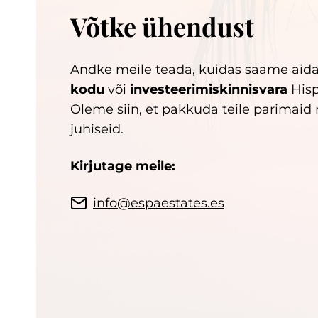
Võtke ühendust
Andke meile teada, kuidas saame aidat
kodu
või
investeerimiskinnisvara
Hisp
Oleme siin, et pakkuda teile parimaid
juhiseid.
Kirjutage meile:
info@espaestates.es