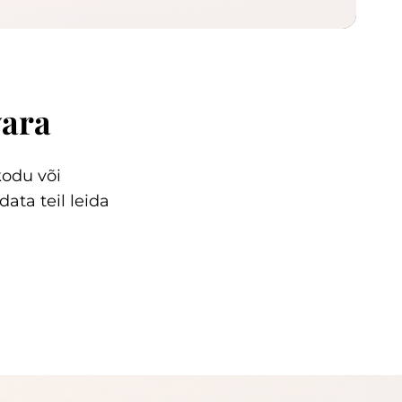
vara
kodu või
ata teil leida