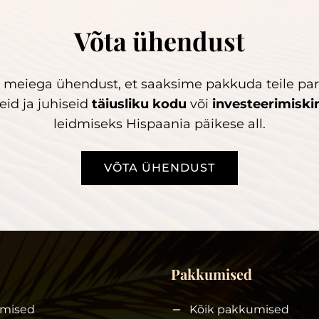
Võta ühendust
 meiega ühendust, et saaksime pakkuda teile pa
id ja juhiseid
täiusliku kodu
või
investeerimiski
leidmiseks Hispaania päikese all.
VÕTA ÜHENDUST
Pakkumised
mised
Kõik pakkumised