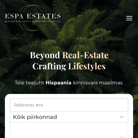
Skip
to
content
Beyond
Real-Estate
Crafting
Lifestyles
Teie teejuht
Hispaania
kinnisvara maailmas.
Reference Number:
Asukoht:
Asukoht: