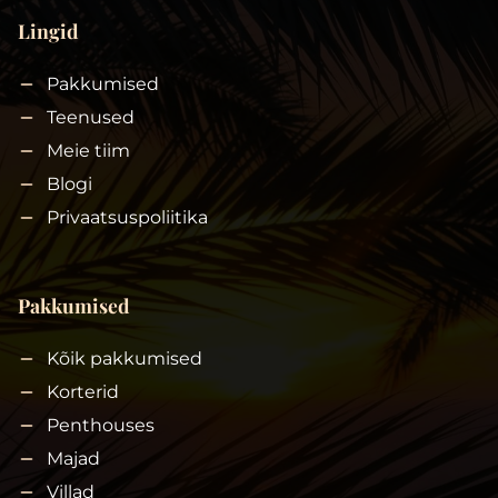
Lingid
Pakkumised
Teenused
Meie tiim
Blogi
Privaatsuspoliitika
Pakkumised
Kõik pakkumised
Korterid
Penthouses
Majad
Villad