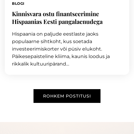
BLOGI
Kinnisvara ostu finantseerimine
Hispaanias Eesti pangalaenudega
Hispaania on paljude eestlaste jaoks
populaarne sihtkoht, kus soetada
investeerimiskorter või püsiv elukoht.
Päikesepaisteline kliima, kaunis loodus ja
rikkalik kultuuripärand…
ROHKEM POSTITUSI