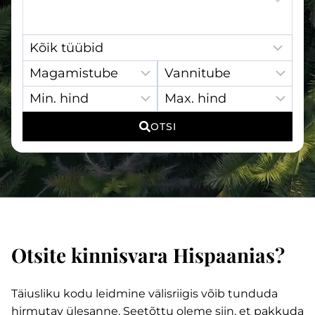
Property Type:
Magamistube:
Vannitube:
Min. hind:
Max. hind:
OTSI
Otsite kinnisvara Hispaanias?
Täiusliku kodu leidmine välisriigis võib tunduda
hirmutav ülesanne. Seetõttu oleme siin, et pakkuda