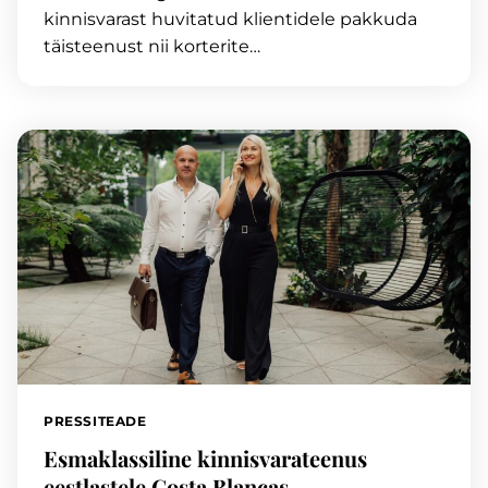
kinnisvarast huvitatud klientidele pakkuda
täisteenust nii korterite…
PRESSITEADE
Esmaklassiline kinnisvarateenus
eestlastele Costa Blancas