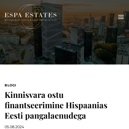
Skip
to
content
BLOGI
Kinnisvara ostu
finantseerimine Hispaanias
Eesti pangalaenudega
05.08.2024