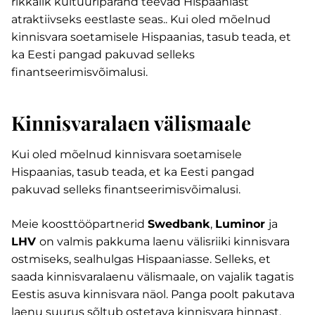
rikkalik kultuuripärand teevad Hispaaniast
atraktiivseks eestlaste seas.. Kui oled mõelnud
kinnisvara soetamisele Hispaanias, tasub teada, et
ka Eesti pangad pakuvad selleks
finantseerimisvõimalusi.
Kinnisvaralaen välismaale
Kui oled mõelnud kinnisvara soetamisele
Hispaanias, tasub teada, et ka Eesti pangad
pakuvad selleks finantseerimisvõimalusi.
Meie koosttööpartnerid
Swedbank
,
Luminor
ja
LHV
on valmis pakkuma laenu välisriiki kinnisvara
ostmiseks, sealhulgas Hispaaniasse. Selleks, et
saada kinnisvaralaenu välismaale, on vajalik tagatis
Eestis asuva kinnisvara näol. Panga poolt pakutava
laenu suurus sõltub ostetava kinnisvara hinnast,