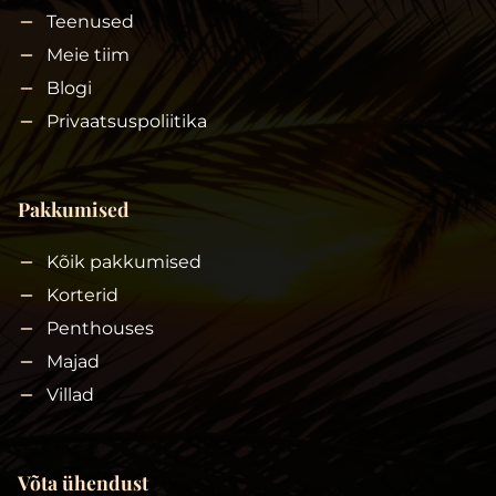
Teenused
Meie tiim
Blogi
Privaatsuspoliitika
Pakkumised
Kõik pakkumised
Korterid
Penthouses
Majad
Villad
Võta ühendust