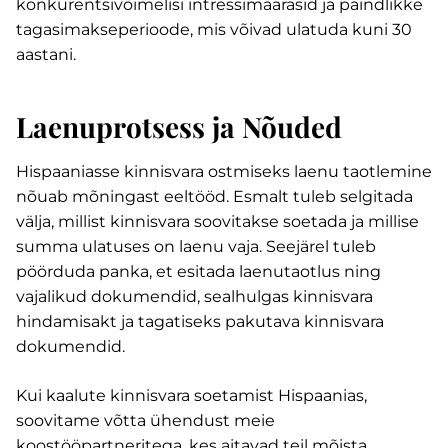
konkurentsivõimelisi intressimäärasid ja paindlikke
tagasimakseperioode, mis võivad ulatuda kuni 30
aastani.
Laenuprotsess ja Nõuded
Hispaaniasse kinnisvara ostmiseks laenu taotlemine
nõuab mõningast eeltööd. Esmalt tuleb selgitada
välja, millist kinnisvara soovitakse soetada ja millise
summa ulatuses on laenu vaja. Seejärel tuleb
pöörduda panka, et esitada laenutaotlus ning
vajalikud dokumendid, sealhulgas kinnisvara
hindamisakt ja tagatiseks pakutava kinnisvara
dokumendid.
Kui kaalute kinnisvara soetamist Hispaanias,
soovitame võtta ühendust meie
koostööpartneritega, kes aitavad teil mõista