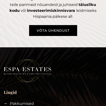
teile parimaid nõuandeid ja juhiseid
täiusliku
kodu
või
investeerimiskinnisvara
leidmiseks
Hispaania päikese all.
VÕTA ÜHENDUST
Lingid
Pakkumised