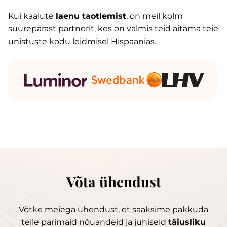
Kui kaalute
laenu taotlemist
, on meil kolm
suurepärast partnerit, kes on valmis teid aitama teie
unistuste kodu leidmisel Hispaanias.
Võta ühendust
Võtke meiega ühendust, et saaksime pakkuda
teile parimaid nõuandeid ja juhiseid
täiusliku