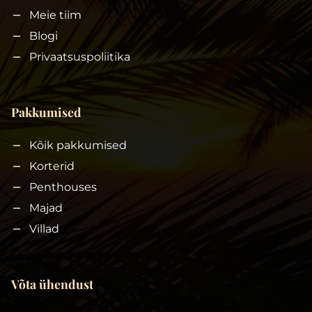
Meie tiim
Blogi
Privaatsuspoliitika
Pakkumised
Kõik pakkumised
Korterid
Penthouses
Majad
Villad
Võta ühendust