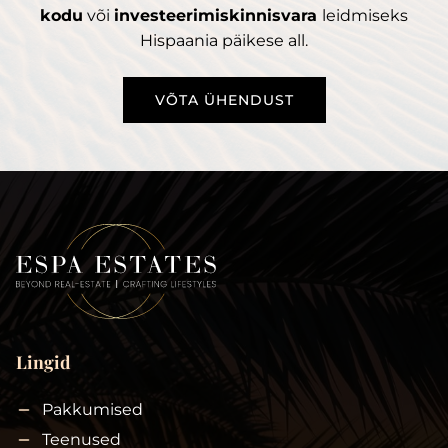
kodu
või
investeerimiskinnisvara
leidmiseks
Hispaania päikese all.
VÕTA ÜHENDUST
Lingid
Pakkumised
Teenused